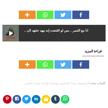
play_arrow
أنا مع التنمر .. بس لو اقتنعت إنه بيهد حتتهد لأن العيوب أصل الاكتمال – يوميات واحدة ست
قراءة المزيد
كلمات بحث:
الرئيسية
,
رشا الشامي
,
يوميات واحدة ست
,
التنمر
.
email