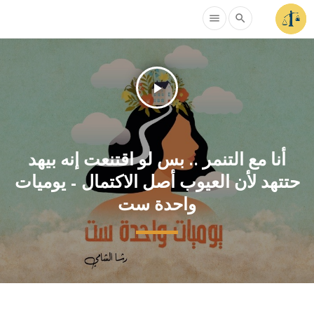
menu
search
play_arrow
أنا مع التنمر .. بس لو اقتنعت إنه بيهد
حتتهد لأن العيوب أصل الاكتمال – يوميات
واحدة ست