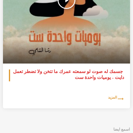
play_arrow
جسمك له صوت لو سمعته عمرك ما تتخن ولا تضطر تعمل
دايت – يوميات واحدة ست
trending_flat
المزيد
اسمع ايضا