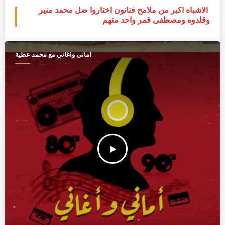
الأشباه أكبر من ملامح فنانون اختاروا ضل محمد منير
وقلدوه ومصطفى قمر واحد منهم
أماني وأغاني مع محمد عطية
play_arrow