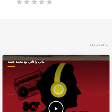
الحلقة السابقة
أماني وأغاني مع محمد عطية
play_arrow