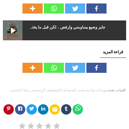
play_arrow
جايز وضيع يساومني وأرفض .. لكن قبل ما يخترق مساحتي الخاصة تتقطع إيده
قراءة المزيد
كلمات بحث:
يوميات واحدة ست
,
المساحة الشخصية
,
الرئيسية
,
رشا الشامي
.
email