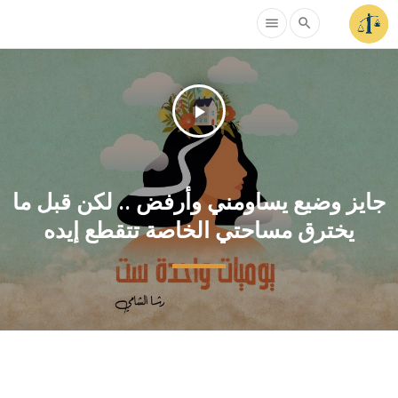
menu
search
play_arrow
جايز وضيع يساومني وأرفض .. لكن قبل ما
يخترق مساحتي الخاصة تتقطع إيده