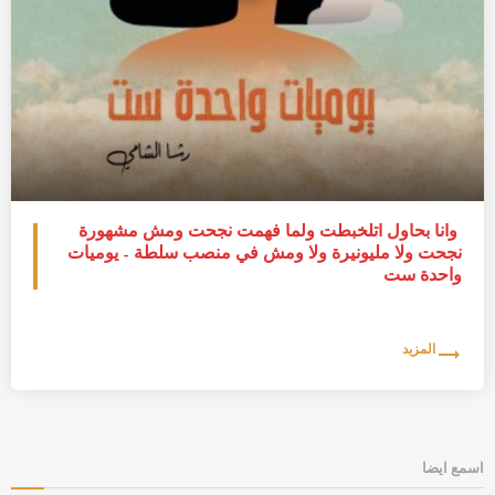
وأنا بحاول اتلخبطت ولما فهمت نجحت ومش مشهورة
نجحت ولا مليونيرة ولا ومش في منصب سلطة – يوميات
واحدة ست
trending_flat
المزيد
اسمع ايضا