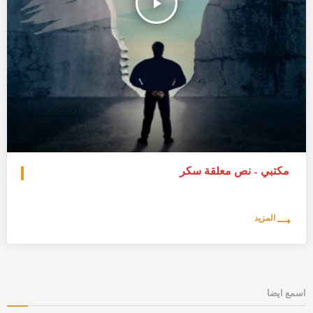
play_arrow
مكتبي – نص معلقة سكر
trending_flat
المزيد
اسمع ايضا