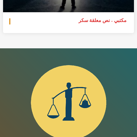
مكتبي – نص معلقة سكر