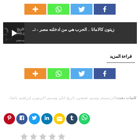
play_arrow
زيتون كالاماتا .. الحرب هي من أدخلته مصر – تاريخ لكن وسيم
قراءة المزيد
كلمات بحث:
الرئيسية
,
وسيم عفيفي
,
تاريخ لكن وسيم
,
الزيتون
,
إبراهيم باشا
.
email