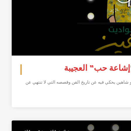
إشاعة حب” العجيبة
و شاهين يحكي فيه عن تاريخ الفن وقصصه التي لا تنتهي عن