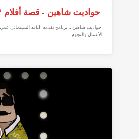
حواديت شاهين – قصة أفلام 
حواديت شاهين .. برنامج يقدمه الناقد السينمائي عمر
الأعمال والنجوم