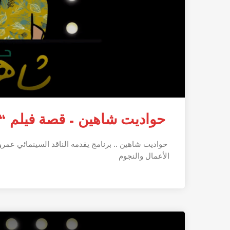
حواديت شاهين – قصة فيلم “
حواديت شاهين .. برنامج يقدمه الناقد السينمائي عمر
الأعمال والنجوم