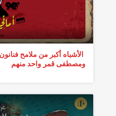
الأشباه أكبر من ملامح فنانو
ومصطفى قمر واحد منهم