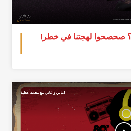
؟ صحصحوا لهجتنا في خطر!
أماني وأغاني مع محمد عطية