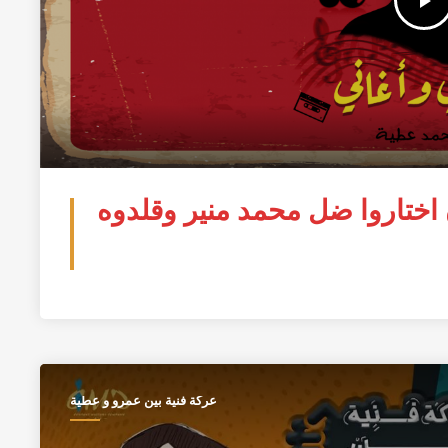
play_arrow
ن اختاروا ضل محمد منير وقلدوه
عركة فنية بين عمرو و عطية