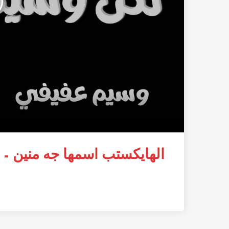
الهايكستب اسمها جه منين – 