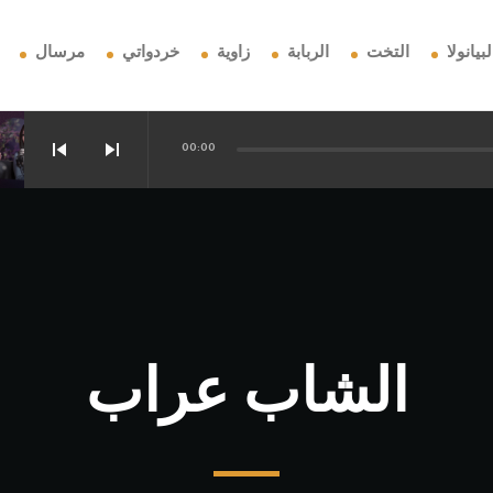
لبيانولا
التخت
الربابة
زاوية
خردواتي
مرسال
skip_previous
skip_next
00:00
هل ترا
الشاب عراب